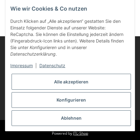
Wie wir Cookies & Co nutzen
Neues Passwort anfordern
Durch Klicken auf „Alle akzeptieren“ gestatten Sie den
Einsatz folgender Dienste auf unserer Website:
ReCaptcha. Sie können die Einstellung jederzeit ändern
(Fingerabdruck-Icon links unten). Weitere Details finden
Sie unter
Konfigurieren
und in unserer
Datenschutzerklärung
.
Informationen
Impressum
|
Datenschutz
Kunden Service
Alle akzeptieren
Vertrag widerrufen
Konfigurieren
* Alle Preise inkl. gesetzlicher USt., zzgl.
Versand
Ablehnen
© Life-Ink
Powered by
JTL-Shop