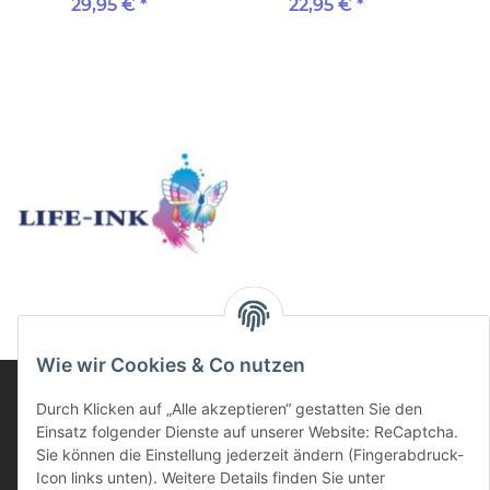
für Brother Drucker 4
für Brother Drucker 4
Br
29,95 €
*
22,95 €
*
Druckerpatronen XXL
Druckerpatronen
D
35ml
Wie wir Cookies & Co nutzen
Durch Klicken auf „Alle akzeptieren“ gestatten Sie den
Einsatz folgender Dienste auf unserer Website: ReCaptcha.
Informationen
Sie können die Einstellung jederzeit ändern (Fingerabdruck-
Icon links unten). Weitere Details finden Sie unter