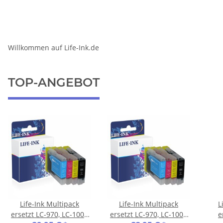
Willkommen auf Life-Ink.de
TOP-ANGEBOT
Life-Ink Multipack
Life-Ink Multipack
L
ersetzt LC-970, LC-1000
ersetzt LC-970, LC-1000
e