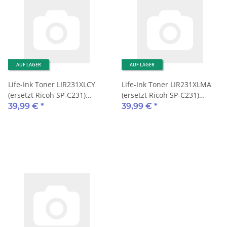
AUF LAGER
AUF LAGER
Life-Ink Toner LIR231XLCY
Life-Ink Toner LIR231XLMA
(ersetzt Ricoh SP-C231)
(ersetzt Ricoh SP-C231)
6.000 Seiten cyan
6.000 Seiten magenta
39,99 €
*
39,99 €
*