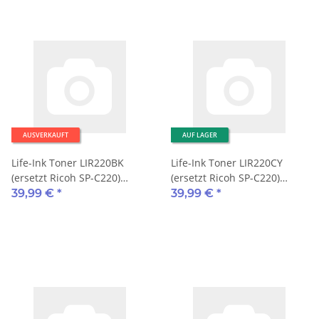
AUSVERKAUFT
AUF LAGER
Life-Ink Toner LIR220BK
Life-Ink Toner LIR220CY
(ersetzt Ricoh SP-C220)
(ersetzt Ricoh SP-C220)
2.300 Seiten schwarz
2.000 Seiten cyan
39,99 €
*
39,99 €
*