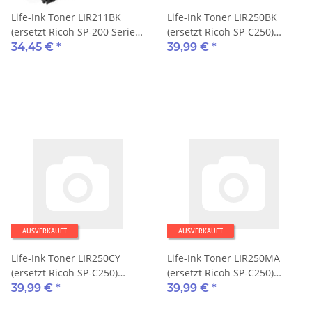
Life-Ink Toner LIR211BK
Life-Ink Toner LIR250BK
(ersetzt Ricoh SP-200 Serie)
(ersetzt Ricoh SP-C250)
2.600 Seiten schwarz
2.000 Seiten schwarz
34,45 €
*
39,99 €
*
AUSVERKAUFT
AUSVERKAUFT
Life-Ink Toner LIR250CY
Life-Ink Toner LIR250MA
(ersetzt Ricoh SP-C250)
(ersetzt Ricoh SP-C250)
1.600 Seiten cyan
1.600 Seiten magenta
39,99 €
*
39,99 €
*