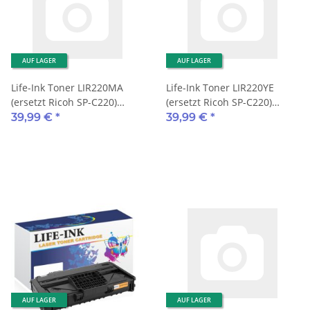
AUF LAGER
AUF LAGER
Life-Ink Toner LIR220MA
Life-Ink Toner LIR220YE
(ersetzt Ricoh SP-C220)
(ersetzt Ricoh SP-C220)
2.000 Seiten magenta
2.000 Seiten gelb
39,99 €
*
39,99 €
*
AUF LAGER
AUF LAGER