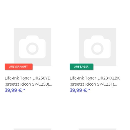
AUSVERKAUFT
AUF LAGER
Life-Ink Toner LIR250YE
Life-Ink Toner LIR231XLBK
(ersetzt Ricoh SP-C250)
(ersetzt Ricoh SP-C231)
1.600 Seiten gelb
6.500 Seiten schwarz
39,99 €
*
39,99 €
*