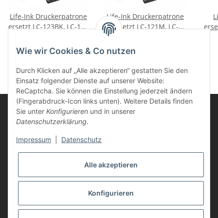
Life-Ink Druckerpatrone
Life-Ink Druckerpatrone
L
ersetzt LC-123BK, LC-123
ersetzt LC-121M, LC-
erse
BK für Brother Drucker
123M für Brother
XL 
4,85 €
*
4,85 €
*
black
Drucker magenta
D
Wie wir Cookies & Co nutzen
Durch Klicken auf „Alle akzeptieren“ gestatten Sie den
Einsatz folgender Dienste auf unserer Website:
ReCaptcha. Sie können die Einstellung jederzeit ändern
(Fingerabdruck-Icon links unten). Weitere Details finden
Sie unter
Konfigurieren
und in unserer
Datenschutzerklärung
.
Informationen
Impressum
|
Datenschutz
Kunden Service
Alle akzeptieren
Vertrag widerrufen
Konfigurieren
* Alle Preise inkl. gesetzlicher USt., zzgl.
Versand