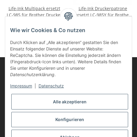
Life-Ink Multipack ersetzt
Life-Ink Druckerpatrone
LC-985 für Brother Drucker
ersetzt LC-985Y für Brother
4 XL Druckerpatronen
Drucker yellow XL
19,95 €
*
5,95 €
*
Wie wir Cookies & Co nutzen
Durch Klicken auf „Alle akzeptieren“ gestatten Sie den
Einsatz folgender Dienste auf unserer Website:
ReCaptcha. Sie können die Einstellung jederzeit ändern
(Fingerabdruck-Icon links unten). Weitere Details finden
Sie unter
Konfigurieren
und in unserer
Datenschutzerklärung
.
Informationen
Impressum
|
Datenschutz
Kunden Service
Alle akzeptieren
Vertrag widerrufen
Konfigurieren
* Alle Preise inkl. gesetzlicher USt., zzgl.
Versand