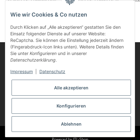
980BK für Brother
980C für Brother
9
6,95 €
*
5,95 €
*
Drucker black
Drucker cyan
D
Wie wir Cookies & Co nutzen
Durch Klicken auf „Alle akzeptieren“ gestatten Sie den
Einsatz folgender Dienste auf unserer Website:
ReCaptcha. Sie können die Einstellung jederzeit ändern
(Fingerabdruck-Icon links unten). Weitere Details finden
Sie unter
Konfigurieren
und in unserer
Datenschutzerklärung
.
Informationen
Impressum
|
Datenschutz
Kunden Service
Alle akzeptieren
Vertrag widerrufen
Konfigurieren
* Alle Preise inkl. gesetzlicher USt., zzgl.
Versand
Ablehnen
© Life-Ink
Powered by
JTL-Shop