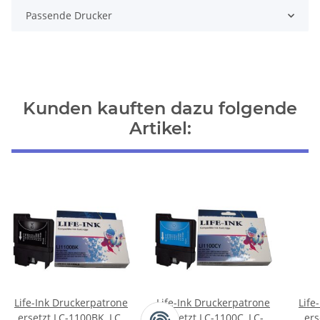
Passende Drucker
Kunden kauften dazu folgende
Artikel:
Life-Ink Druckerpatrone
Life-Ink Druckerpatrone
Life
ersetzt LC-1100BK, LC-
ersetzt LC-1100C, LC-
ers