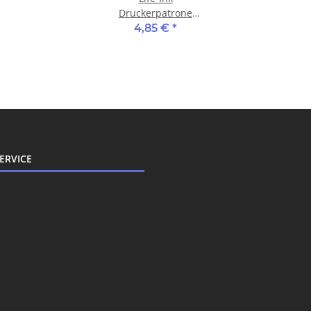
Druckerpatrone
ersetzt LC-1280BK,
4,85 €
*
LC-1240BK für
Brother Drucker black
ERVICE