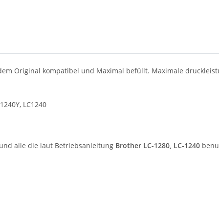
 dem Original kompatibel und Maximal befüllt. Maximale druckleis
C1240Y, LC1240
und alle die laut Betriebsanleitung
Brother LC-1280, LC-1240
benut