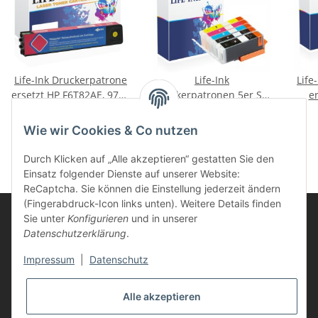
Life-Ink Druckerpatrone
Life-Ink
Life
ersetzt HP F6T82AE, 973X
Druckerpatronen 5er Set
er
magenta
ersetzt Canon PGI-580,
46,85 €
*
45,85 €
*
CLI-581 XXL
Wie wir Cookies & Co nutzen
Durch Klicken auf „Alle akzeptieren“ gestatten Sie den
Einsatz folgender Dienste auf unserer Website:
ReCaptcha. Sie können die Einstellung jederzeit ändern
(Fingerabdruck-Icon links unten). Weitere Details finden
Sie unter
Konfigurieren
und in unserer
Datenschutzerklärung
.
Informationen
Impressum
|
Datenschutz
Kunden Service
Alle akzeptieren