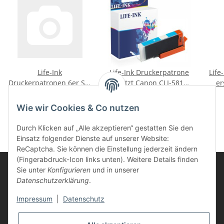
Life-Ink
Life-Ink Druckerpatrone
Life
Druckerpatronen 6er Set
ersetzt Canon CLI-581C
er
ersetzt Canon PGI-580,
XXL cyan
49,85 €
*
9,85 €
*
CLI-581 XXL
Wie wir Cookies & Co nutzen
Durch Klicken auf „Alle akzeptieren“ gestatten Sie den
Einsatz folgender Dienste auf unserer Website:
ReCaptcha. Sie können die Einstellung jederzeit ändern
(Fingerabdruck-Icon links unten). Weitere Details finden
Sie unter
Konfigurieren
und in unserer
Datenschutzerklärung
.
Informationen
Impressum
|
Datenschutz
Kunden Service