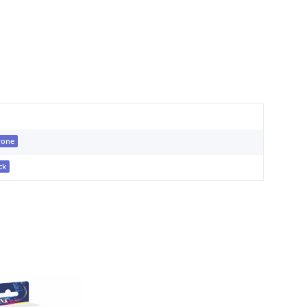
rone
ck