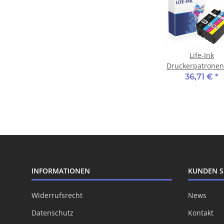
Life-Ink
Druckerpatronen
Set ersetzt Epson
36,71 €
*
35XL
INFORMATIONEN
KUNDEN S
Widerrufsrecht
News
Datenschutz
Kontakt