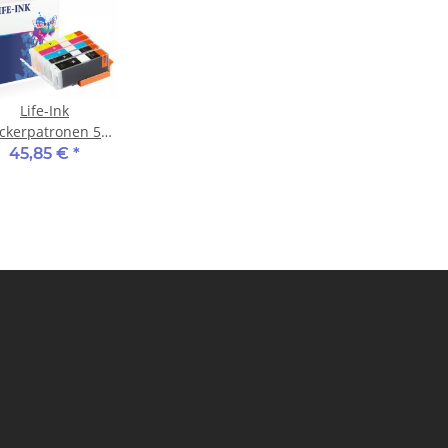
Life-Ink
ckerpatronen 5er
t ersetzt Canon
45,85 €
*
-580, CLI-581 XXL