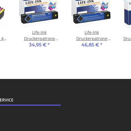
Life-Ink
Life-Ink
 4er
Druckerpatrone
Druckerpatrone
Dru
 35,
ersetzt HP L0R95AE,
ersetzt HP L0S07AE,
Se
34,95 €
*
46,85 €
*
913A schwarz
973X schwarz
PGI
ERVICE