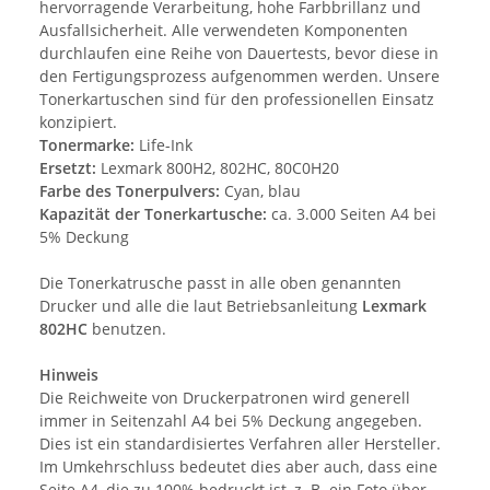
hervorragende Verarbeitung, hohe Farbbrillanz und
Ausfallsicherheit. Alle verwendeten Komponenten
durchlaufen eine Reihe von Dauertests, bevor diese in
den Fertigungsprozess aufgenommen werden. Unsere
Tonerkartuschen sind für den professionellen Einsatz
konzipiert.
Tonermarke:
Life-Ink
Ersetzt:
Lexmark 800H2, 802HC, 80C0H20
Farbe des Tonerpulvers:
Cyan, blau
Kapazität der Tonerkartusche:
ca. 3.000 Seiten A4 bei
5% Deckung
Die Tonerkatrusche passt in alle oben genannten
Drucker und alle die laut Betriebsanleitung
Lexmark
802HC
benutzen.
Hinweis
Die Reichweite von Druckerpatronen wird generell
immer in Seitenzahl A4 bei 5% Deckung angegeben.
Dies ist ein standardisiertes Verfahren aller Hersteller.
Im Umkehrschluss bedeutet dies aber auch, dass eine
Seite A4, die zu 100% bedruckt ist, z. B. ein Foto über