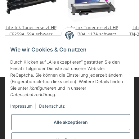
Life-Ink Toner ersetzt HP
Life-Ink Toner ersetzt HP
Lif
CF259A, 59A schwarz
W2070A, 117A schwarz
TN-3
69,95 €
*
17,85 €
*
Wie wir Cookies & Co nutzen
Durch Klicken auf „Alle akzeptieren“ gestatten Sie den
Einsatz folgender Dienste auf unserer Website:
ReCaptcha. Sie können die Einstellung jederzeit ändern
(Fingerabdruck-Icon links unten). Weitere Details finden
Sie unter
Konfigurieren
und in unserer
Datenschutzerklärung
.
Informationen
Impressum
|
Datenschutz
Kunden Service
Alle akzeptieren
Vertrag widerrufen