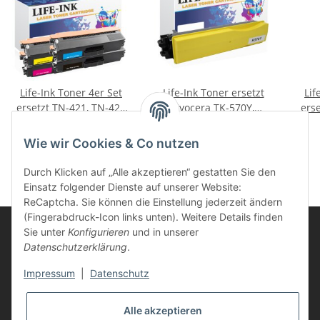
Life-Ink Toner 4er Set
Life-Ink Toner ersetzt
Lif
ersetzt TN-421, TN-423
Kyocera TK-570Y,
ers
für Brother XL
1T02HGAEU0 für
95,85 €
*
39,95 €
*
Kyocera Drucker gelb
Wie wir Cookies & Co nutzen
Durch Klicken auf „Alle akzeptieren“ gestatten Sie den
Einsatz folgender Dienste auf unserer Website:
ReCaptcha. Sie können die Einstellung jederzeit ändern
(Fingerabdruck-Icon links unten). Weitere Details finden
Sie unter
Konfigurieren
und in unserer
Datenschutzerklärung
.
Informationen
Impressum
|
Datenschutz
Kunden Service
Alle akzeptieren