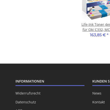
Life-Ink Toner 4e
für Oki C332, M
Drucker
163,85 €
*
INFORMATIONEN
KUNDEN S
Widerrufsrecht
News
Datenschutz
Kontakt