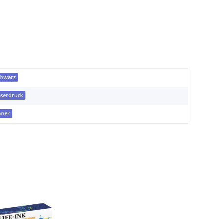
chwarz
aserdruck
oner