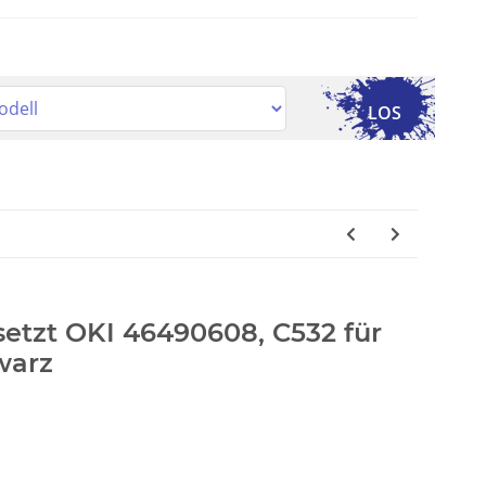
LOS
rsetzt OKI 46490608, C532 für
warz