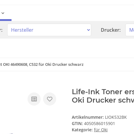
r:
Drucker:
tzt OKI 46490608, C532 für Oki Drucker schwarz
Life-Ink Toner e
Oki Drucker sch
Artikelnummer:
LIOK532BK
GTIN:
4050586015901
Kategorie:
für Oki