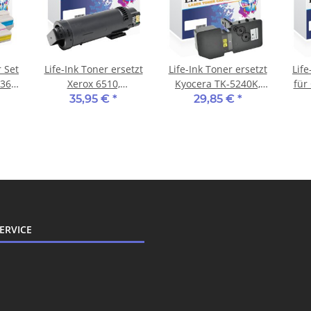
r Set
Life-Ink Toner ersetzt
Life-Ink Toner ersetzt
Life
C363
Xerox 6510,
Kyocera TK-5240K,
für
106R03480 für Xerox
1T02R70NL0 für
35,95 €
*
29,85 €
*
Drucker schwarz
Kyocera Drucker
schwarz
ERVICE