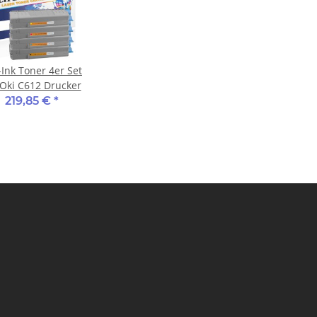
-Ink Toner 4er Set
 Oki C612 Drucker
219,85 €
*