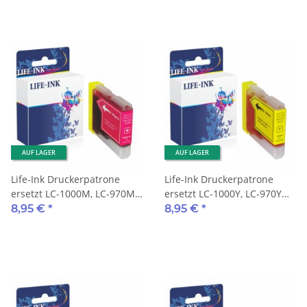
AUF LAGER
AUF LAGER
Life-Ink Druckerpatrone
Life-Ink Druckerpatrone
ersetzt LC-1000M, LC-970M
ersetzt LC-1000Y, LC-970Y
für Brother Drucker
für Brother Drucker yellow
8,95 €
*
8,95 €
*
magenta XXL 35ml
XXL 35ml