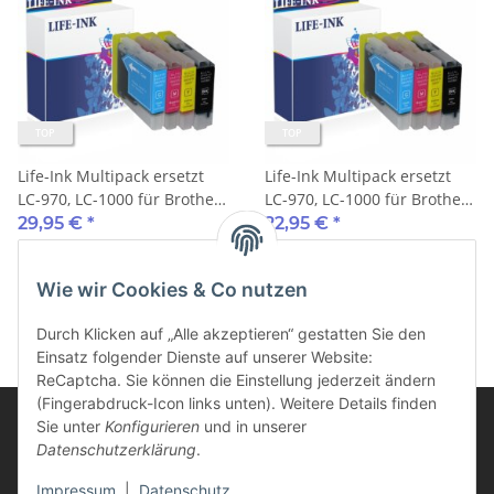
TOP
TOP
Life-Ink Multipack ersetzt
Life-Ink Multipack ersetzt
LC-970, LC-1000 für Brother
LC-970, LC-1000 für Brother
Drucker 4 Druckerpatronen
Drucker 4 Druckerpatronen
29,95 €
*
22,95 €
*
XXL 35ml
Wie wir Cookies & Co nutzen
Durch Klicken auf „Alle akzeptieren“ gestatten Sie den
Einsatz folgender Dienste auf unserer Website:
ReCaptcha. Sie können die Einstellung jederzeit ändern
(Fingerabdruck-Icon links unten). Weitere Details finden
Sie unter
Konfigurieren
und in unserer
Datenschutzerklärung
.
Informationen
Impressum
|
Datenschutz