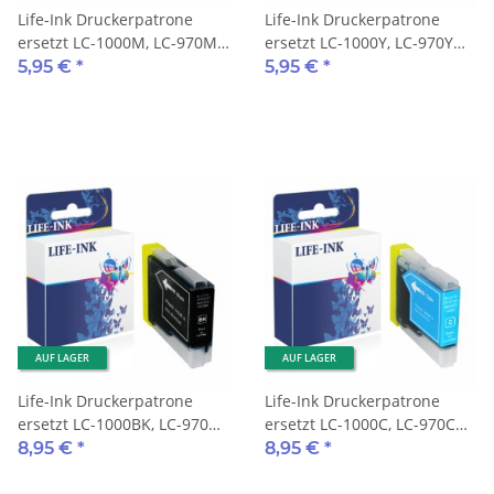
Life-Ink Druckerpatrone
Life-Ink Druckerpatrone
ersetzt LC-1000M, LC-970M
ersetzt LC-1000Y, LC-970Y
für Brother Drucker
für Brother Drucker yellow
5,95 €
*
5,95 €
*
magenta
AUF LAGER
AUF LAGER
Life-Ink Druckerpatrone
Life-Ink Druckerpatrone
ersetzt LC-1000BK, LC-970BK
ersetzt LC-1000C, LC-970C
für Brother Drucker black
für Brother Drucker cyan
8,95 €
*
8,95 €
*
XXL 35ml
XXL 35ml