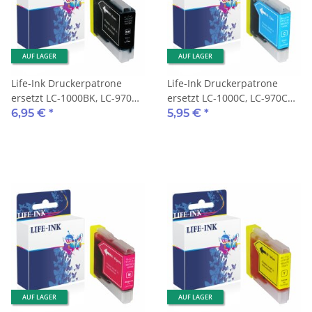
AUF LAGER
AUF LAGER
Life-Ink Druckerpatrone
Life-Ink Druckerpatrone
ersetzt LC-1000BK, LC-970BK
ersetzt LC-1000C, LC-970C
für Brother Drucker black
für Brother Drucker cyan
6,95 €
*
5,95 €
*
AUF LAGER
AUF LAGER