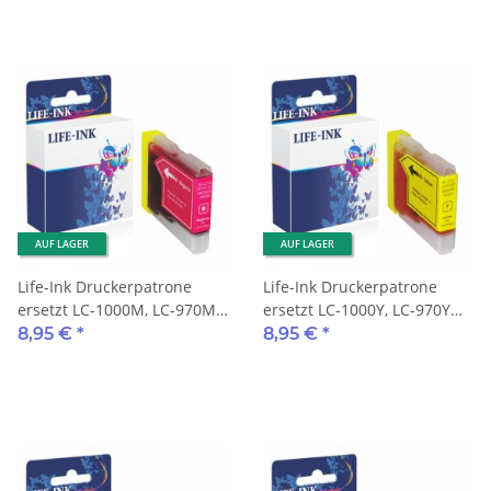
AUF LAGER
AUF LAGER
Life-Ink Druckerpatrone
Life-Ink Druckerpatrone
ersetzt LC-1000M, LC-970M
ersetzt LC-1000Y, LC-970Y
für Brother Drucker
für Brother Drucker yellow
8,95 €
*
8,95 €
*
magenta XXL 35ml
XXL 35ml