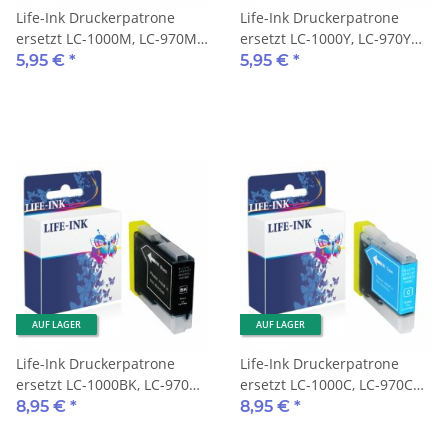
Life-Ink Druckerpatrone
Life-Ink Druckerpatrone
ersetzt LC-1000M, LC-970M
ersetzt LC-1000Y, LC-970Y
für Brother Drucker
für Brother Drucker yellow
5,95 €
*
5,95 €
*
magenta
AUF LAGER
AUF LAGER
Life-Ink Druckerpatrone
Life-Ink Druckerpatrone
ersetzt LC-1000BK, LC-970BK
ersetzt LC-1000C, LC-970C
für Brother Drucker black
für Brother Drucker cyan
8,95 €
*
8,95 €
*
XXL 35ml
XXL 35ml