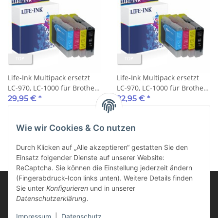
TOP
TOP
Life-Ink Multipack ersetzt
Life-Ink Multipack ersetzt
LC-970, LC-1000 für Brother
LC-970, LC-1000 für Brother
Drucker 4 Druckerpatronen
Drucker 4 Druckerpatronen
29,95 €
*
22,95 €
*
XXL 35ml
Wie wir Cookies & Co nutzen
Durch Klicken auf „Alle akzeptieren“ gestatten Sie den
Einsatz folgender Dienste auf unserer Website:
ReCaptcha. Sie können die Einstellung jederzeit ändern
(Fingerabdruck-Icon links unten). Weitere Details finden
Sie unter
Konfigurieren
und in unserer
Datenschutzerklärung
.
Informationen
Impressum
|
Datenschutz