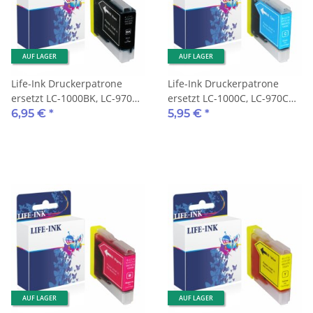
AUF LAGER
AUF LAGER
Life-Ink Druckerpatrone
Life-Ink Druckerpatrone
ersetzt LC-1000BK, LC-970BK
ersetzt LC-1000C, LC-970C
für Brother Drucker black
für Brother Drucker cyan
6,95 €
*
5,95 €
*
AUF LAGER
AUF LAGER