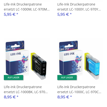
Life-Ink Druckerpatrone
Life-Ink Druckerpatrone
ersetzt LC-1000M, LC-970M
ersetzt LC-1000Y, LC-970Y
für Brother Drucker
für Brother Drucker yellow
5,95 €
*
5,95 €
*
magenta
AUF LAGER
AUF LAGER
Life-Ink Druckerpatrone
Life-Ink Druckerpatrone
ersetzt LC-1000BK, LC-970BK
ersetzt LC-1000C, LC-970C
für Brother Drucker black
für Brother Drucker cyan
8,95 €
*
8,95 €
*
XXL 35ml
XXL 35ml