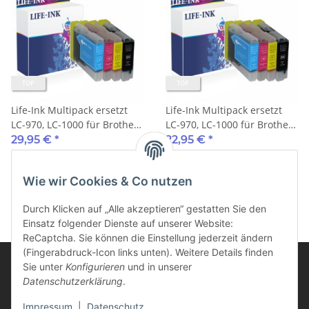
TOP
TOP
Life-Ink Multipack ersetzt
Life-Ink Multipack ersetzt
LC-970, LC-1000 für Brother
LC-970, LC-1000 für Brother
Drucker 4 Druckerpatronen
Drucker 4 Druckerpatronen
29,95 €
*
22,95 €
*
XXL 35ml
Wie wir Cookies & Co nutzen
Durch Klicken auf „Alle akzeptieren“ gestatten Sie den
Einsatz folgender Dienste auf unserer Website:
ReCaptcha. Sie können die Einstellung jederzeit ändern
(Fingerabdruck-Icon links unten). Weitere Details finden
Sie unter
Konfigurieren
und in unserer
Datenschutzerklärung
.
Informationen
Impressum
|
Datenschutz