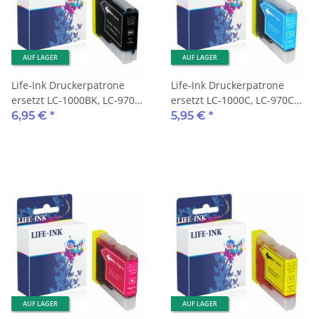
AUF LAGER
AUF LAGER
Life-Ink Druckerpatrone
Life-Ink Druckerpatrone
ersetzt LC-1000BK, LC-970BK
ersetzt LC-1000C, LC-970C
für Brother Drucker black
für Brother Drucker cyan
6,95 €
*
5,95 €
*
AUF LAGER
AUF LAGER