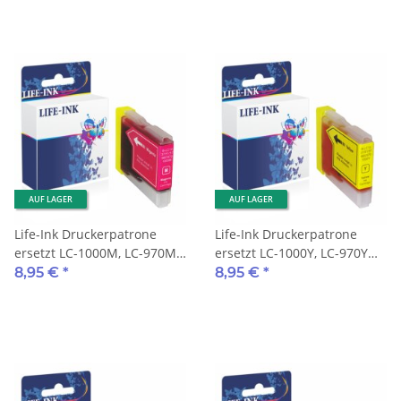
AUF LAGER
AUF LAGER
Life-Ink Druckerpatrone
Life-Ink Druckerpatrone
ersetzt LC-1000M, LC-970M
ersetzt LC-1000Y, LC-970Y
für Brother Drucker
für Brother Drucker yellow
8,95 €
*
8,95 €
*
magenta XXL 35ml
XXL 35ml