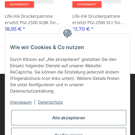
AUSVERKAUFT
AUSVERKAUFT
Life-Ink Druckerpatrone
Life-Ink Druckerpatrone
ersetzt PGI-2500 XLBK für
ersetzt PGI-2500 XLY für
Canon Drucker schwarz
Canon Drucker gelb
18,95 €
*
10,70 €
*
pigmentiert mit Chip
pigmentiert mit Chip
Wie wir Cookies & Co nutzen
Durch Klicken auf „Alle akzeptieren“ gestatten Sie den
Einsatz folgender Dienste auf unserer Website:
ReCaptcha. Sie können die Einstellung jederzeit ändern
(Fingerabdruck-Icon links unten). Weitere Details finden
Sie unter
Konfigurieren
und in unserer
Datenschutzerklärung
.
Informationen
Impressum
|
Datenschutz
Kunden Service
Alle akzeptieren
Vertrag widerrufen