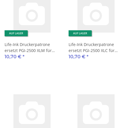
AUF LAGER
AUF LAGER
Life-Ink Druckerpatrone
Life-Ink Druckerpatrone
ersetzt PGI-2500 XLM für
ersetzt PGI-2500 XLC für
Canon Drucker magenta
Canon Drucker cyan
10,70 €
*
10,70 €
*
pigmentiert mit Chip
pigmentiert mit Chip