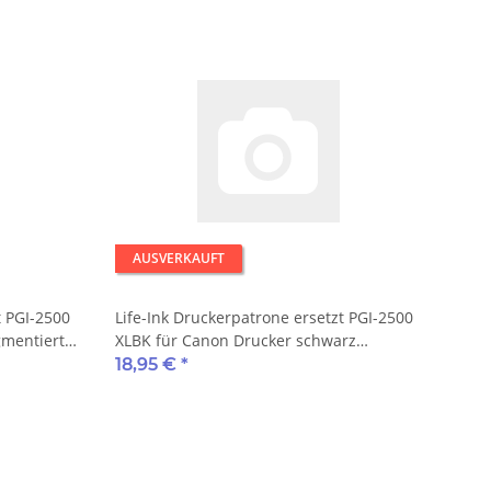
AUSVERKAUFT
t PGI-2500
Life-Ink Druckerpatrone ersetzt PGI-2500
gmentiert
XLBK für Canon Drucker schwarz
pigmentiert mit Chip
18,95 €
*