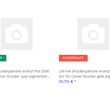
ER
AUSVERKAUFT
ruckerpatrone ersetzt PGI-2500
Life-Ink Druckerpatrone ersetz
non Drucker cyan pigmentiert
XLY für Canon Drucker gelb pi
mit Chip
10,70 €
*