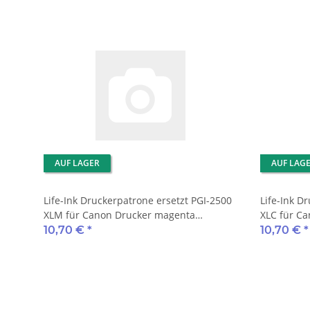
AUF LAGER
AUF LAG
Life-Ink Druckerpatrone ersetzt PGI-2500
Life-Ink D
XLM für Canon Drucker magenta
XLC für Ca
pigmentiert mit Chip
mit Chip
10,70 €
*
10,70 €
*