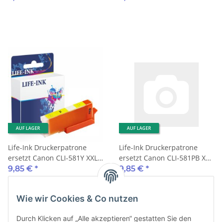
AUF LAGER
AUF LAGER
Life-Ink Druckerpatrone
Life-Ink Druckerpatrone
ersetzt Canon CLI-581Y XXL
ersetzt Canon CLI-581PB XXL
gelb
fotoblau
9,85 €
*
9,85 €
*
Wie wir Cookies & Co nutzen
Durch Klicken auf „Alle akzeptieren“ gestatten Sie den