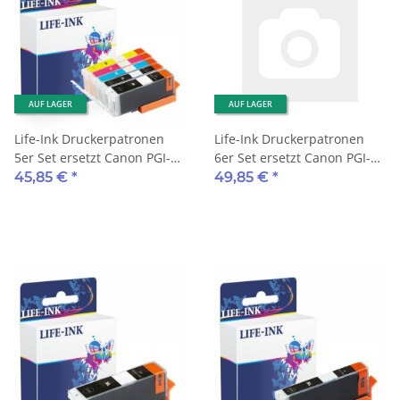
AUF LAGER
AUF LAGER
Life-Ink Druckerpatronen
Life-Ink Druckerpatronen
5er Set ersetzt Canon PGI-
6er Set ersetzt Canon PGI-
580, CLI-581 XXL
580, CLI-581 XXL
45,85 €
*
49,85 €
*