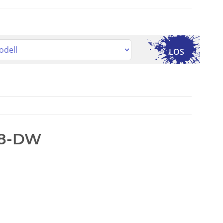
LOS
28-DW