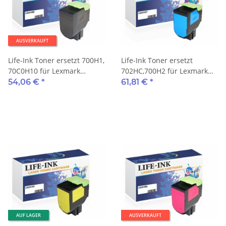
AUSVERKAUFT
Life-Ink Toner ersetzt 700H1,
Life-Ink Toner ersetzt
70C0H10 für Lexmark
702HC,700H2 für Lexmark
Drucker schwarz 4.000
Drucker cyan 3.000 Seiten
54,06 €
*
61,81 €
*
Seiten
AUF LAGER
AUSVERKAUFT