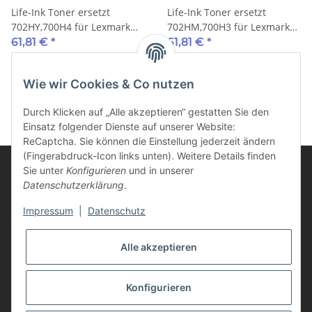
Life-Ink Toner ersetzt
Life-Ink Toner ersetzt
702HY,700H4 für Lexmark
702HM,700H3 für Lexmark
Drucker gelb 3.000 Seiten
Drucker magenta 3.000
61,81 €
*
61,81 €
*
Seiten
Wie wir Cookies & Co nutzen
Durch Klicken auf „Alle akzeptieren“ gestatten Sie den
Einsatz folgender Dienste auf unserer Website:
ReCaptcha. Sie können die Einstellung jederzeit ändern
(Fingerabdruck-Icon links unten). Weitere Details finden
Sie unter
Konfigurieren
und in unserer
Datenschutzerklärung
.
Informationen
Impressum
|
Datenschutz
Kunden Service
Alle akzeptieren
Vertrag widerrufen
Konfigurieren