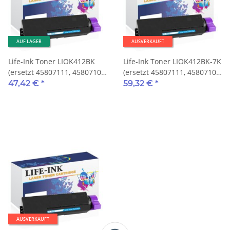
AUF LAGER
AUSVERKAUFT
Life-Ink Toner LIOK412BK
Life-Ink Toner LIOK412BK-7K
(ersetzt 45807111, 45807106,
(ersetzt 45807111, 45807106,
45807102) schwarz 3.000
45807102) schwarz 7.000
47,42 €
*
59,32 €
*
Seiten
Seiten
AUSVERKAUFT