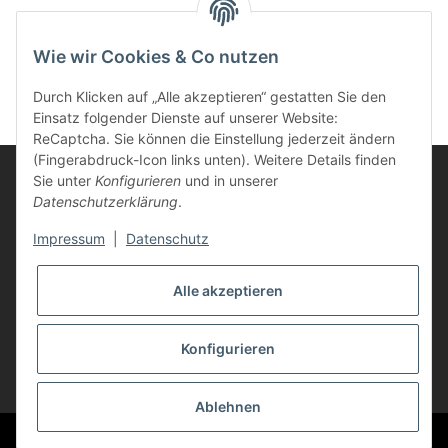
Life-Ink Toner LIOK432BK-
12K (ersetzt 45807111,
Wie wir Cookies & Co nutzen
45807106, 45807102)
69,95 €
*
schwarz 12.000 Seiten
Durch Klicken auf „Alle akzeptieren“ gestatten Sie den
Einsatz folgender Dienste auf unserer Website:
ReCaptcha. Sie können die Einstellung jederzeit ändern
(Fingerabdruck-Icon links unten). Weitere Details finden
Sie unter
Konfigurieren
und in unserer
Datenschutzerklärung
.
Informationen
Impressum
|
Datenschutz
Kunden Service
Alle akzeptieren
Vertrag widerrufen
Konfigurieren
* Alle Preise inkl. gesetzlicher USt., zzgl.
Versand
Ablehnen
© Life-Ink