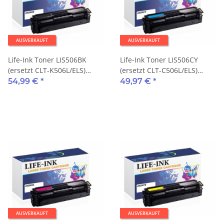
AUSVERKAUFT
AUSVERKAUFT
Life-Ink Toner LIS506BK
Life-Ink Toner LIS506CY
(ersetzt CLT-K506L/ELS)
(ersetzt CLT-C506L/ELS)
6.000 Seiten schwarz
3.500 Seiten cyan
54,99 €
*
49,97 €
*
AUSVERKAUFT
AUSVERKAUFT