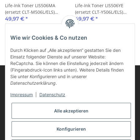
Life-Ink Toner LIS506MA
Life-Ink Toner LIS506YE
(ersetzt CLT-M506L/ELS)
(ersetzt CLT-Y506L/ELS)
3.500 Seiten magenta
3.500 Seiten gelb
49,97 €
*
49,97 €
*
Wie wir Cookies & Co nutzen
Durch Klicken auf „Alle akzeptieren“ gestatten Sie den
Einsatz folgender Dienste auf unserer Website:
ReCaptcha. Sie können die Einstellung jederzeit ändern
(Fingerabdruck-Icon links unten). Weitere Details finden
Sie unter
Konfigurieren
und in unserer
Datenschutzerklärung
.
Informationen
Impressum
|
Datenschutz
Kunden Service
Alle akzeptieren
Vertrag widerrufen
Konfigurieren