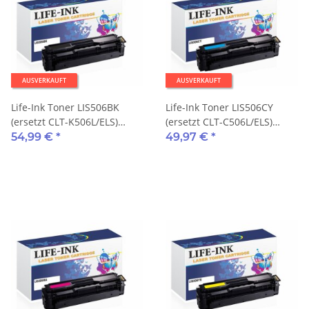
AUSVERKAUFT
AUSVERKAUFT
Life-Ink Toner LIS506BK
Life-Ink Toner LIS506CY
(ersetzt CLT-K506L/ELS)
(ersetzt CLT-C506L/ELS)
6.000 Seiten schwarz
3.500 Seiten cyan
54,99 €
*
49,97 €
*