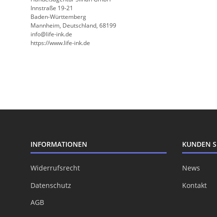
Innstraße 19-21
Baden-Württemberg
Mannheim, Deutschland, 68199
info@life-ink.de
https://www.life-ink.de
INFORMATIONEN
KUNDEN S
Widerrufsrecht
News
Datenschutz
Kontakt
AGB