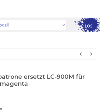
LOS
patrone ersetzt LC-900M für
r magenta
er