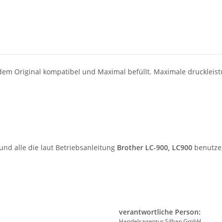
 dem Original kompatibel und Maximal befüllt. Maximale druckleis
und alle die laut Betriebsanleitung
Brother LC-900, LC900
benutzen
verantwortliche Person:
Handelsagentur Silhan GmbH