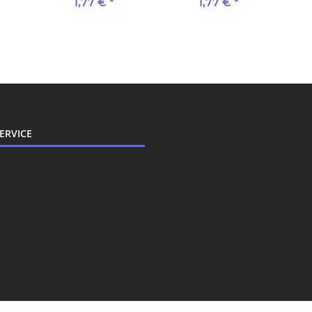
ersetzt LC-125M, LC-
ersetzt LC-125Y, LC-
1,77 €
*
1,77 €
*
125XLM für Brother
125XLY für Brother
Drucker magenta XL
Drucker gelb XL
ERVICE