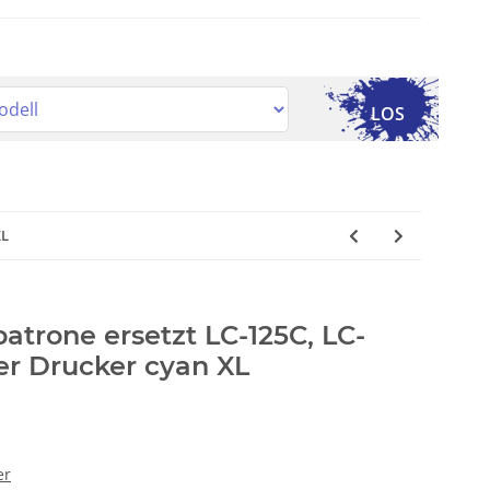
LOS
XL
patrone ersetzt LC-125C, LC-
er Drucker cyan XL
er