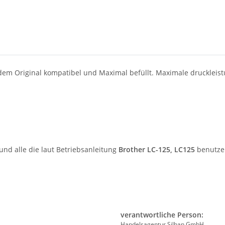
 dem Original kompatibel und Maximal befüllt. Maximale druckleis
und alle die laut Betriebsanleitung
Brother LC-125, LC125
benutzen
verantwortliche Person:
Handelsagentur Silhan GmbH