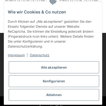
ersetzt LC-125Y, LC-125XLY
ersetzt LC-125C, LC-125XLC
für Brother Drucker gelb XL
für Brother Drucker cyan XL
1,77 €
*
1,77 €
*
Wie wir Cookies & Co nutzen
Durch Klicken auf „Alle akzeptieren“ gestatten Sie den
Einsatz folgender Dienste auf unserer Website:
ReCaptcha. Sie können die Einstellung jederzeit ändern
(Fingerabdruck-Icon links unten). Weitere Details finden
Sie unter
Konfigurieren
und in unserer
Datenschutzerklärung
.
Informationen
Impressum
|
Datenschutz
Kunden Service
Alle akzeptieren
Vertrag widerrufen
Konfigurieren
* Alle Preise inkl. gesetzlicher USt., zzgl.
Versand
Ablehnen
© Life-Ink