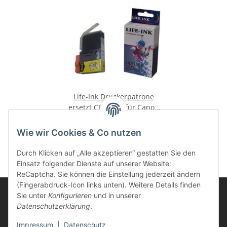
Life-Ink Druckerpatrone
ersetzt CLI-521C für Canon
Drucker cyan
6,49 €
*
Wie wir Cookies & Co nutzen
Durch Klicken auf „Alle akzeptieren“ gestatten Sie den
Einsatz folgender Dienste auf unserer Website:
ReCaptcha. Sie können die Einstellung jederzeit ändern
(Fingerabdruck-Icon links unten). Weitere Details finden
Sie unter
Konfigurieren
und in unserer
Datenschutzerklärung
.
Informationen
Impressum
|
Datenschutz