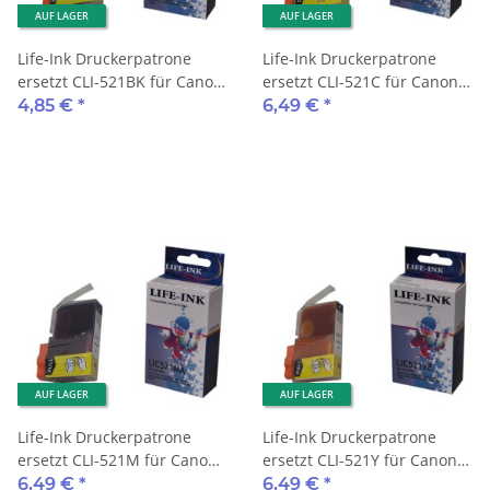
AUF LAGER
AUF LAGER
Life-Ink Druckerpatrone
Life-Ink Druckerpatrone
ersetzt CLI-521BK für Canon
ersetzt CLI-521C für Canon
Drucker black
Drucker cyan
4,85 €
*
6,49 €
*
AUF LAGER
AUF LAGER
Life-Ink Druckerpatrone
Life-Ink Druckerpatrone
ersetzt CLI-521M für Canon
ersetzt CLI-521Y für Canon
Drucker magenta
Drucker gelb
6,49 €
*
6,49 €
*