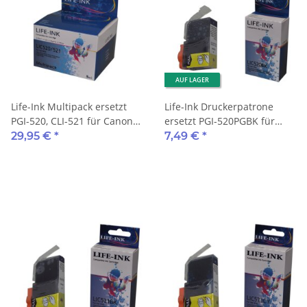
AUF LAGER
Life-Ink Multipack ersetzt
Life-Ink Druckerpatrone
PGI-520, CLI-521 für Canon
ersetzt PGI-520PGBK für
Drucker 5 Druckerpatronen
Canon Drucker black
29,95 €
*
7,49 €
*