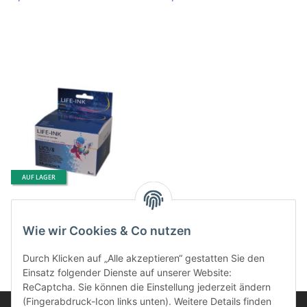
AUF LAGER
Life-Ink Multipack ersetzt
PGI-5, CLI-8 für Canon
Wie wir Cookies & Co nutzen
Drucker 5 Druckerpatronen
28,95 €
*
Durch Klicken auf „Alle akzeptieren“ gestatten Sie den
Einsatz folgender Dienste auf unserer Website:
ReCaptcha. Sie können die Einstellung jederzeit ändern
(Fingerabdruck-Icon links unten). Weitere Details finden