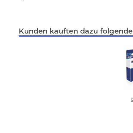
Kunden kauften dazu folgende 
D
ers
XL