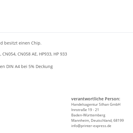
nd besitzt einen Chip.
 CN054, CN058 AE, HP933, HP 933
ten DIN A4 bei 5% Deckung
verantwortliche Person:
Handelsagentur Silhan GmbH
Innstraße 19 - 21
Baden-Württemberg
Mannheim, Deutschland, 68199
info@printer-express.de