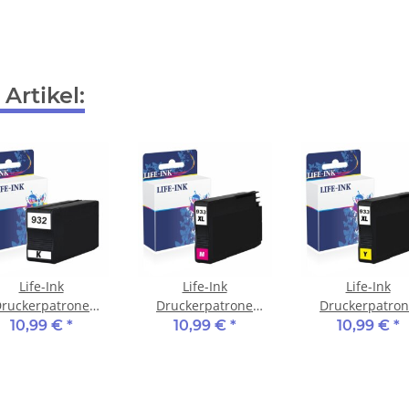
Artikel:
Life-Ink
Life-Ink
Life-Ink
ruckerpatrone
Druckerpatrone
Druckerpatro
etzt CN057AE, 932
ersetzt CN055AE, 933
ersetzt CN056AE,
10,99 €
*
10,99 €
*
10,99 €
*
 für HP Drucker
XL für HP Drucker
XL für HP Druc
black
magenta
yellow