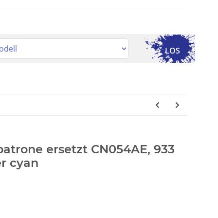
LOS
patrone ersetzt CN054AE, 933
er cyan