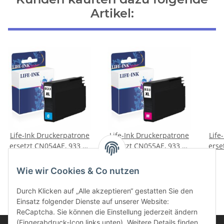
Artikel:
Life-Ink Druckerpatrone
Life-Ink Druckerpatrone
Life
ersetzt CN054AE, 933 XL
ersetzt CN055AE, 933 XL
erse
für HP Drucker cyan
für HP Drucker magenta
für
10,99 €
*
10,99 €
*
Wie wir Cookies & Co nutzen
Durch Klicken auf „Alle akzeptieren“ gestatten Sie den
Einsatz folgender Dienste auf unserer Website:
ReCaptcha. Sie können die Einstellung jederzeit ändern
(Fingerabdruck-Icon links unten). Weitere Details finden