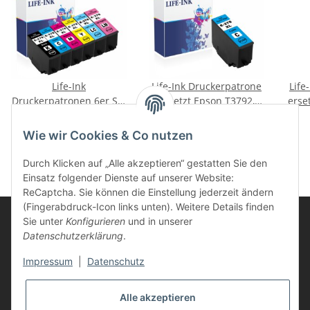
Life-Ink
Life-Ink Druckerpatrone
Life
Druckerpatronen 6er Set
ersetzt Epson T3792,
erse
ersetzt Epson 378, 378XL
378XL cyan
62,95 €
*
14,95 €
*
Wie wir Cookies & Co nutzen
Durch Klicken auf „Alle akzeptieren“ gestatten Sie den
Einsatz folgender Dienste auf unserer Website:
ReCaptcha. Sie können die Einstellung jederzeit ändern
(Fingerabdruck-Icon links unten). Weitere Details finden
Sie unter
Konfigurieren
und in unserer
Datenschutzerklärung
.
Informationen
Impressum
|
Datenschutz
Kunden Service
Alle akzeptieren