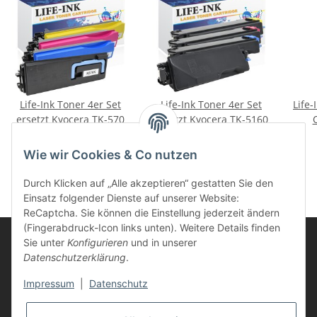
Life-Ink Toner 4er Set
Life-Ink Toner 4er Set
Life-
ersetzt Kyocera TK-570
ersetzt Kyocera TK-5160
149,95 €
*
185,95 €
*
Wie wir Cookies & Co nutzen
Durch Klicken auf „Alle akzeptieren“ gestatten Sie den
Einsatz folgender Dienste auf unserer Website:
ReCaptcha. Sie können die Einstellung jederzeit ändern
(Fingerabdruck-Icon links unten). Weitere Details finden
Sie unter
Konfigurieren
und in unserer
Datenschutzerklärung
.
Informationen
Impressum
|
Datenschutz
Kunden Service