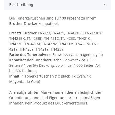
Beschreibung
Die Tonerkartuschen sind zu 100 Prozent zu Ihrem
Brother
Drucker kompatibel.
Ersetzt:
Brother TN-423, TN-421, TN-421BK, TN-423BK,
TN421BK, TN423BK, TN-421C, TN-423C, TN421C,
TN423C, TN-421M, TN-423M, TN421M, TN423M, TN-
421Y, TN-423Y, TN421Y, TN423Y
Farbe des Tonerpulvers:
Schwarz, cyan, magenta, gelb
Kapazität der Tonerkartusche:
Schwarz - ca. 6.500
Seiten A4 bei 5% Deckung, color - ca. 4.000 Seiten A4
bei 5% Deckung
Inhalt:
4 Tonerkartuschen (1x Black, 1x Cyan, 1x
Magenta, 1x Gelb)
Alle aufgeführten Markennamen dienen lediglich der
Orientierung und sind Eigentum ihrer rechtmäßigen
Inhaber. Kein Produkt des Druckerherstellers.