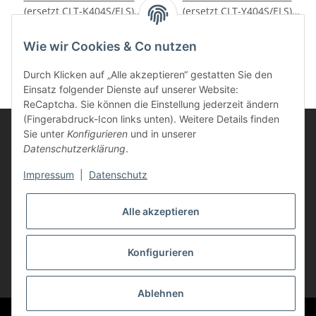
(ersetzt CLT-K404S/ELS)
(ersetzt CLT-Y404S/ELS)
1.500 Seiten schwarz
1.000 Seiten gelb
22,43 €
*
22,43 €
*
Wie wir Cookies & Co nutzen
Durch Klicken auf „Alle akzeptieren“ gestatten Sie den
Einsatz folgender Dienste auf unserer Website:
ReCaptcha. Sie können die Einstellung jederzeit ändern
(Fingerabdruck-Icon links unten). Weitere Details finden
Sie unter
Konfigurieren
und in unserer
Datenschutzerklärung
.
Informationen
Impressum
|
Datenschutz
Kunden Service
Alle akzeptieren
Vertrag widerrufen
Konfigurieren
* Alle Preise inkl. gesetzlicher USt., zzgl.
Versand
Ablehnen
© Life-Ink