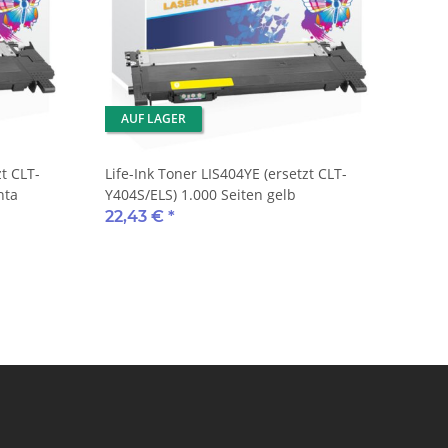
AUF LAGER
t CLT-
Life-Ink Toner LIS404YE (ersetzt CLT-
nta
Y404S/ELS) 1.000 Seiten gelb
22,43 €
*