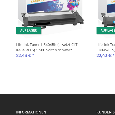
AUF LAGER
AUF LAG
Life-Ink Toner LIS404BK (ersetzt CLT-
Life-Ink To
K404S/ELS) 1.500 Seiten schwarz
C404S/ELS)
22,43 €
*
22,43 €
*
INFORMATIONEN
KUNDEN S