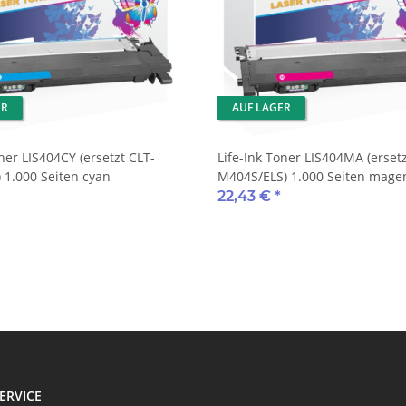
ER
AUF LAGER
ner LIS404CY (ersetzt CLT-
Life-Ink Toner LIS404MA (ersetz
 1.000 Seiten cyan
M404S/ELS) 1.000 Seiten mage
22,43 €
*
ERVICE