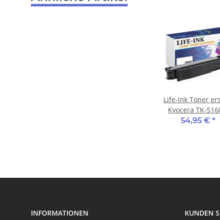
Life-Ink Toner er
Kyocera TK-516
1T02NTCNL0 f
54,95 €
*
Kyocera Drucker 
INFORMATIONEN
KUNDEN S