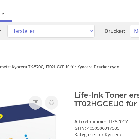
r:
Drucker:
 ersetzt Kyocera TK-570C, 1T02HGCEU0 für Kyocera Drucker cyan
Life-Ink Toner e
1T02HGCEU0 für 
Artikelnummer:
LIK570CY
GTIN:
4050586017585
Kategorie:
für Kyocera