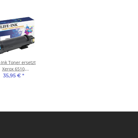
-Ink Toner ersetzt
Xerox 6510,
R03690 für Xerox
35,95 €
*
Drucker cyan