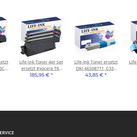
setzt
Life-Ink Toner 4er Set
Life-Ink Toner ersetzt
Life
0C,
ersetzt Kyocera TK-
OKI 46508711, C332
ür
5160
für Oki Drucker cyan
106
185,95 €
*
43,85 €
*
cyan
ERVICE