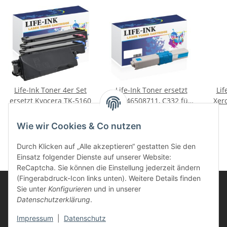
Life-Ink Toner 4er Set
Life-Ink Toner ersetzt
Lif
ersetzt Kyocera TK-5160
OKI 46508711, C332 für
Xer
Oki Drucker cyan
für
185,95 €
*
43,85 €
*
Wie wir Cookies & Co nutzen
Durch Klicken auf „Alle akzeptieren“ gestatten Sie den
Einsatz folgender Dienste auf unserer Website:
ReCaptcha. Sie können die Einstellung jederzeit ändern
(Fingerabdruck-Icon links unten). Weitere Details finden
Sie unter
Konfigurieren
und in unserer
Datenschutzerklärung
.
Informationen
Impressum
|
Datenschutz