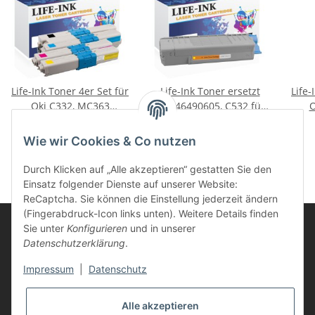
Life-Ink Toner 4er Set für
Life-Ink Toner ersetzt
Life-
Oki C332, MC363
OKI 46490605, C532 für
O
Drucker
Oki Drucker gelb
163,85 €
*
59,85 €
*
Wie wir Cookies & Co nutzen
Durch Klicken auf „Alle akzeptieren“ gestatten Sie den
Einsatz folgender Dienste auf unserer Website:
ReCaptcha. Sie können die Einstellung jederzeit ändern
(Fingerabdruck-Icon links unten). Weitere Details finden
Sie unter
Konfigurieren
und in unserer
Datenschutzerklärung
.
Informationen
Impressum
|
Datenschutz
Kunden Service
Alle akzeptieren