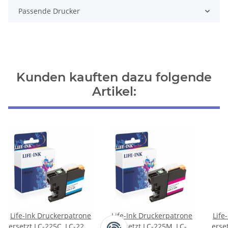
Passende Drucker
Kunden kauften dazu folgende
Artikel:
Life-Ink Druckerpatrone
Life-Ink Druckerpatrone
Life
ersetzt LC-225C, LC-223C
ersetzt LC-225M, LC-
erse