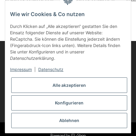
für Brother Drucker cyan
223M für Brother
für 
5,85 €
*
5,85 €
*
Drucker magenta
Wie wir Cookies & Co nutzen
Durch Klicken auf „Alle akzeptieren“ gestatten Sie den
Einsatz folgender Dienste auf unserer Website:
ReCaptcha. Sie können die Einstellung jederzeit ändern
(Fingerabdruck-Icon links unten). Weitere Details finden
Sie unter
Konfigurieren
und in unserer
Datenschutzerklärung
.
Informationen
Impressum
|
Datenschutz
Kunden Service
Alle akzeptieren
Vertrag widerrufen
Konfigurieren
* Alle Preise inkl. gesetzlicher USt., zzgl.
Versand
Ablehnen
© Life-Ink
Powered by
JTL-Shop