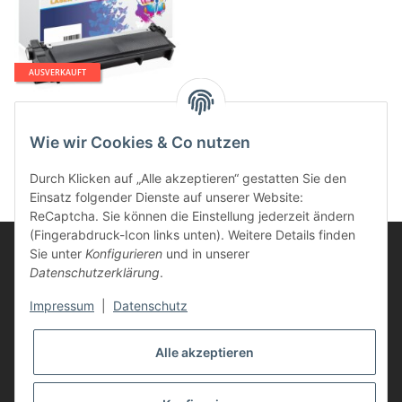
AUSVERKAUFT
Life-Ink Toner ersetzt TN-
2220 XXL für Brother
Wie wir Cookies & Co nutzen
schwarz 10.000 Seiten
18,86 €
*
Durch Klicken auf „Alle akzeptieren“ gestatten Sie den
Einsatz folgender Dienste auf unserer Website:
ReCaptcha. Sie können die Einstellung jederzeit ändern
(Fingerabdruck-Icon links unten). Weitere Details finden
Sie unter
Konfigurieren
und in unserer
Datenschutzerklärung
.
Informationen
Impressum
|
Datenschutz
Kunden Service
Alle akzeptieren
Vertrag widerrufen