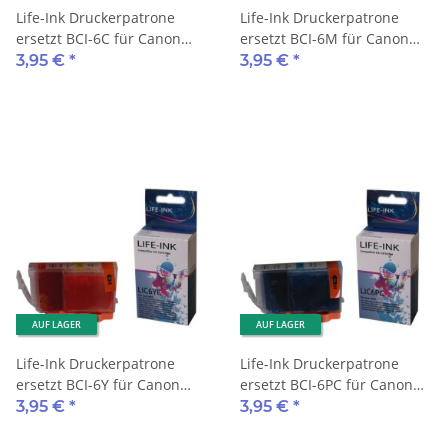
Life-Ink Druckerpatrone
Life-Ink Druckerpatrone
ersetzt BCI-6C für Canon
ersetzt BCI-6M für Canon
Drucker cyan
Drucker magenta
3,95 €
*
3,95 €
*
AUF LAGER
AUF LAGER
Life-Ink Druckerpatrone
Life-Ink Druckerpatrone
ersetzt BCI-6Y für Canon
ersetzt BCI-6PC für Canon
Drucker yellow
Drucker photo cyan
3,95 €
*
3,95 €
*