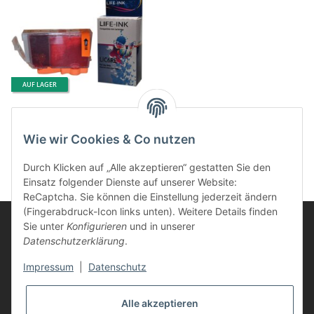
AUF LAGER
Life-Ink Druckerpatrone
ersetzt BCI-6R für Canon
Wie wir Cookies & Co nutzen
Drucker red
3,95 €
*
Durch Klicken auf „Alle akzeptieren“ gestatten Sie den
Einsatz folgender Dienste auf unserer Website:
ReCaptcha. Sie können die Einstellung jederzeit ändern
(Fingerabdruck-Icon links unten). Weitere Details finden
Sie unter
Konfigurieren
und in unserer
Datenschutzerklärung
.
Informationen
Impressum
|
Datenschutz
Kunden Service
Alle akzeptieren