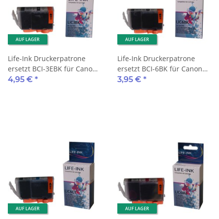
AUF LAGER
AUF LAGER
Life-Ink Druckerpatrone
Life-Ink Druckerpatrone
ersetzt BCI-3EBK für Canon
ersetzt BCI-6BK für Canon
Drucker black
Drucker black
4,95 €
*
3,95 €
*
AUF LAGER
AUF LAGER