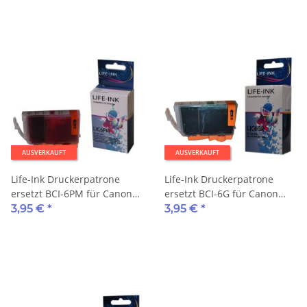
AUSVERKAUFT
AUSVERKAUFT
Life-Ink Druckerpatrone
Life-Ink Druckerpatrone
ersetzt BCI-6PM für Canon
ersetzt BCI-6G für Canon
Drucker photo magenta
Drucker green
3,95 €
*
3,95 €
*