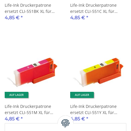
Life-Ink Druckerpatrone
Life-Ink Druckerpatrone
ersetzt CLI-551BK XL für
ersetzt CLI-551C XL für
Canon Drucker black mit
Canon Drucker cyan mit
4,85 €
*
4,85 €
*
Chip
Chip
AUF LAGER
AUF LAGER
Life-Ink Druckerpatrone
Life-Ink Druckerpatrone
ersetzt CLI-551M XL für
ersetzt CLI-551Y XL für
Canon Drucker magenta mit
Canon Drucker gelb mit
4,85 €
*
4,85 €
*
Chip
Chip