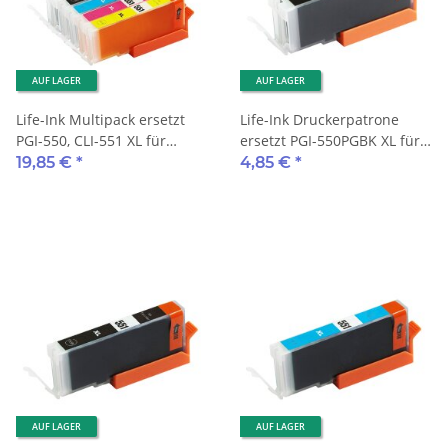
AUF LAGER
AUF LAGER
Life-Ink Multipack ersetzt
Life-Ink Druckerpatrone
PGI-550, CLI-551 XL für
ersetzt PGI-550PGBK XL für
Canon Drucker 5
Canon Drucker black mit
19,85 €
*
4,85 €
*
Druckerpatronen
Chip
AUF LAGER
AUF LAGER