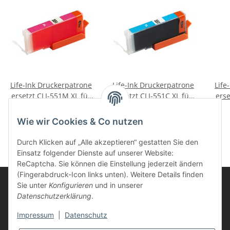
Life-Ink Druckerpatrone
Life-Ink Druckerpatrone
Life
ersetzt CLI-551M XL für
ersetzt CLI-551C XL für
erse
Canon Drucker magenta
Canon Drucker cyan mit
für 
4,85 €
*
4,85 €
*
mit Chip
Chip
Wie wir Cookies & Co nutzen
Durch Klicken auf „Alle akzeptieren“ gestatten Sie den
Einsatz folgender Dienste auf unserer Website:
ReCaptcha. Sie können die Einstellung jederzeit ändern
(Fingerabdruck-Icon links unten). Weitere Details finden
Sie unter
Konfigurieren
und in unserer
Datenschutzerklärung
.
Informationen
Impressum
|
Datenschutz