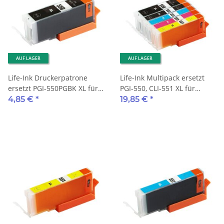
AUF LAGER
AUF LAGER
Life-Ink Druckerpatrone
Life-Ink Multipack ersetzt
ersetzt PGI-550PGBK XL für
PGI-550, CLI-551 XL für
Canon Drucker black mit
Canon Drucker 5
4,85 €
*
19,85 €
*
Chip
Druckerpatronen