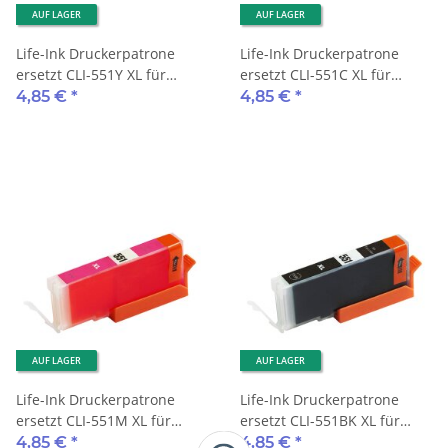
AUF LAGER
AUF LAGER
Life-Ink Druckerpatrone
Life-Ink Druckerpatrone
ersetzt CLI-551Y XL für
ersetzt CLI-551C XL für
Canon Drucker gelb mit
Canon Drucker cyan mit
4,85 €
*
4,85 €
*
Chip
Chip
AUF LAGER
AUF LAGER
Life-Ink Druckerpatrone
Life-Ink Druckerpatrone
ersetzt CLI-551M XL für
ersetzt CLI-551BK XL für
Canon Drucker magenta mit
Canon Drucker black mit
4,85 €
*
4,85 €
*