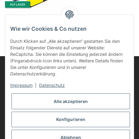
AUF LAGER
Life-Ink Patrone ersetzt
Epson T7894 gelb
Wie wir Cookies & Co nutzen
9,90 €
*
Durch Klicken auf „Alle akzeptieren“ gestatten Sie den
Einsatz folgender Dienste auf unserer Website:
ReCaptcha. Sie können die Einstellung jederzeit ändern
(Fingerabdruck-Icon links unten). Weitere Details finden
Sie unter
Konfigurieren
und in unserer
Datenschutzerklärung
.
Informationen
Impressum
|
Datenschutz
Kunden Service
Alle akzeptieren
Vertrag widerrufen
Konfigurieren
* Alle Preise inkl. gesetzlicher USt., zzgl.
Versand
Ablehnen