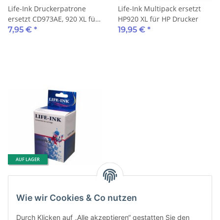
Life-Ink Druckerpatrone
Life-Ink Multipack ersetzt
ersetzt CD973AE, 920 XL für
HP920 XL für HP Drucker
HP Drucker magenta
7,95 €
*
19,95 €
*
AUF LAGER
Life-Ink Druckerpatrone
ersetzt CD974AE, 920 XL für
Wie wir Cookies & Co nutzen
HP Drucker yellow
7,95 €
*
Durch Klicken auf „Alle akzeptieren“ gestatten Sie den