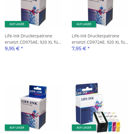
AUF LAGER
AUF LAGER
Life-Ink Druckerpatrone
Life-Ink Druckerpatrone
ersetzt CD975AE, 920 XL für
ersetzt CD972AE, 920 XL für
HP Drucker black
HP Drucker cyan
9,95 €
*
7,95 €
*
AUF LAGER
AUF LAGER