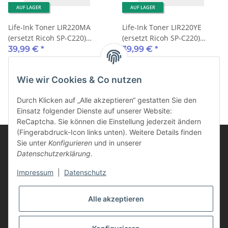
AUF LAGER
AUF LAGER
Life-Ink Toner LIR220MA
Life-Ink Toner LIR220YE
(ersetzt Ricoh SP-C220)
(ersetzt Ricoh SP-C220)
2.000 Seiten magenta
2.000 Seiten gelb
39,99 €
*
39,99 €
*
Wie wir Cookies & Co nutzen
Durch Klicken auf „Alle akzeptieren“ gestatten Sie den
Einsatz folgender Dienste auf unserer Website:
ReCaptcha. Sie können die Einstellung jederzeit ändern
(Fingerabdruck-Icon links unten). Weitere Details finden
Sie unter
Konfigurieren
und in unserer
Datenschutzerklärung
.
Informationen
Impressum
|
Datenschutz
Kunden Service
Alle akzeptieren
Vertrag widerrufen