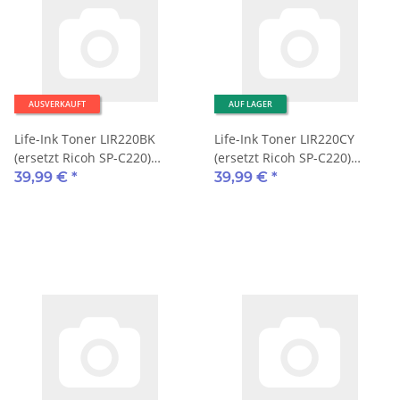
AUSVERKAUFT
AUF LAGER
Life-Ink Toner LIR220BK
Life-Ink Toner LIR220CY
(ersetzt Ricoh SP-C220)
(ersetzt Ricoh SP-C220)
2.300 Seiten schwarz
2.000 Seiten cyan
39,99 €
*
39,99 €
*