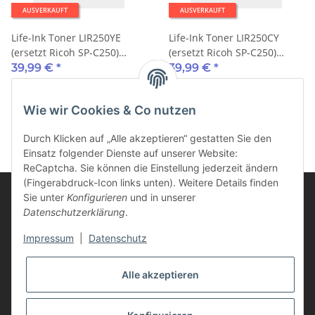
AUSVERKAUFT
AUSVERKAUFT
Life-Ink Toner LIR250YE
Life-Ink Toner LIR250CY
(ersetzt Ricoh SP-C250)
(ersetzt Ricoh SP-C250)
1.600 Seiten gelb
1.600 Seiten cyan
39,99 €
*
39,99 €
*
Wie wir Cookies & Co nutzen
Durch Klicken auf „Alle akzeptieren“ gestatten Sie den
Einsatz folgender Dienste auf unserer Website:
ReCaptcha. Sie können die Einstellung jederzeit ändern
(Fingerabdruck-Icon links unten). Weitere Details finden
Sie unter
Konfigurieren
und in unserer
Datenschutzerklärung
.
Informationen
Impressum
|
Datenschutz
Kunden Service
Alle akzeptieren
Vertrag widerrufen