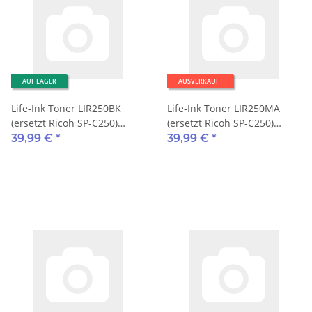
AUF LAGER
AUSVERKAUFT
Life-Ink Toner LIR250BK
Life-Ink Toner LIR250MA
(ersetzt Ricoh SP-C250)
(ersetzt Ricoh SP-C250)
2.000 Seiten schwarz
1.600 Seiten magenta
39,99 €
*
39,99 €
*