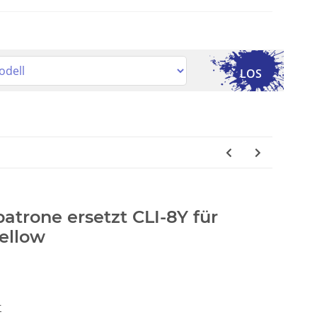
LOS
patrone ersetzt CLI-8Y für
ellow
r